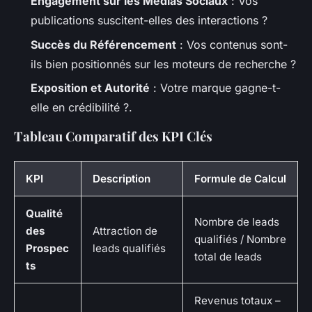
Engagement sur les Médias Sociaux
: Vos
publications suscitent-elles des interactions ?
Succès du Référencement
: Vos contenus sont-
ils bien positionnés sur les moteurs de recherche ?
Exposition et Autorité
: Votre marque gagne-t-
elle en crédibilité ?.
Tableau Comparatif des KPI Clés
KPI
Description
Formule de Calcul
Qualité
Nombre de leads
des
Attraction de
qualifiés / Nombre
Prospec
leads qualifiés
total de leads
ts
Revenus totaux –