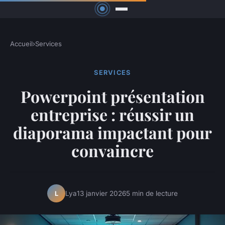
Accueil
›
Services
SERVICES
Powerpoint présentation
entreprise : réussir un
diaporama impactant pour
convaincre
Lya
13 janvier 2026
5 min de lecture
L