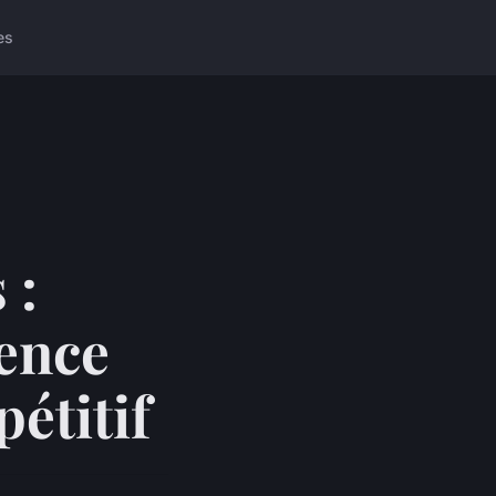
es
 :
ence
étitif