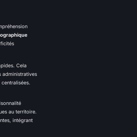
mpréhension
éographique
ficités
apides. Cela
s administratives
 centralisées.
isonnalité
s au territoire.
ntes, intégrant