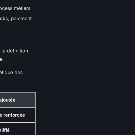
ocess métiers
ocks, paiement
la définition
e.
étique des
ajoutée
té renforcée
lifié