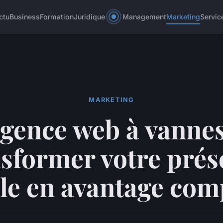
ctu
Business
Formation
Juridique
Management
Marketing
Servic
MARKETING
gence web à vannes
nsformer votre prés
ale en avantage comp