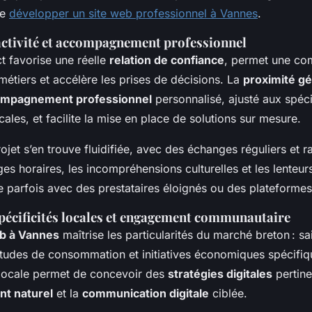
de
développer un site web professionnel à Vannes
.
activité et accompagnement professionnel
t favorise une réelle
relation de confiance
, permet une co
métiers et accélère les prises de décisions. La
proximité g
mpagnement professionnel
personnalisé, ajusté aux spéci
les, et facilite la mise en place de solutions sur mesure.
ojet s’en trouve fluidifiée, avec des échanges réguliers et r
ges horaires, les incompréhensions culturelles et les lenteur
e parfois avec des prestataires éloignés ou des plateformes
spécificités locales et engagement communautaire
b à Vannes
maîtrise les particularités du marché breton : sa
itudes de consommation et initiatives économiques spécifique
 locale permet de concevoir des
stratégies digitales
pertine
t naturel
et la
communication digitale
ciblée.