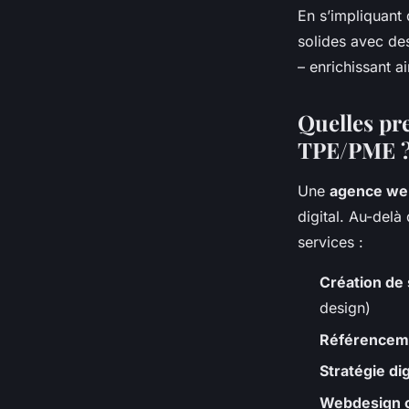
En s’impliquant
solides avec de
– enrichissant a
Quelles pr
TPE/PME 
Une
agence we
digital. Au-delà
services :
Création de 
design)
Référenceme
Stratégie di
Webdesign c