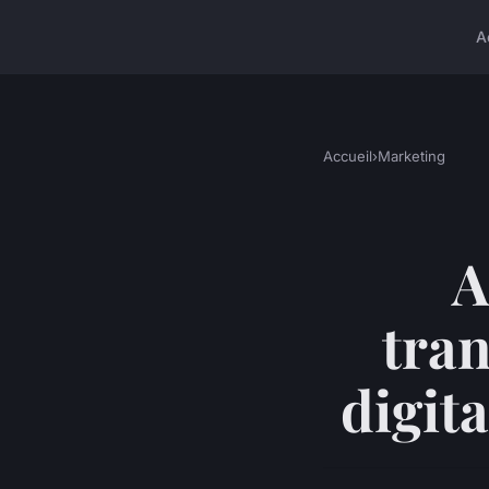
A
Accueil
›
Marketing
A
tra
digit