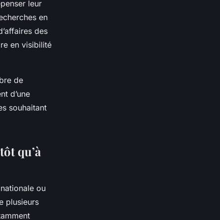
penser leur
recherches en
d’affaires des
e en visibilité
bre de
nt d’une
es souhaitant
tôt qu’à
 nationale ou
e plusieurs
otamment