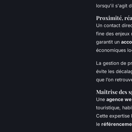
lorsqu'il s'agit 
Proximité, ré
Un contact direc
fine des enjeux 
garantit un
acco
économiques loca
La gestion de pr
évite les décala
que l’on retrouv
Maîtrise des 
Une
agence we
touristique, hab
Cette expertise
le
référencemen