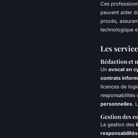
Ces professionne
peuvent aider da
procès, assurant
technologique en
Les servic
Rédaction et 
Un
avocat en c
contrats infor
licences de logi
responsabilités d
personnelles
. 
Gestion des c
La gestion des
responsabilités