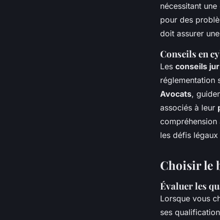
nécessitant une
pour des problè
doit assurer une
Conseils en cy
Les
conseils ju
réglementation 
Avocats
, guide
associés à leur
compréhension 
les défis légau
Choisir le
Évaluer les qu
Lorsque vous c
ses qualificatio