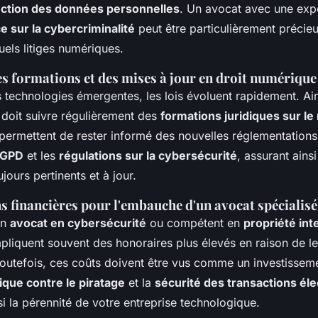
ection des données personnelles
. Un avocat avec une exp
e sur la cybercriminalité
peut être particulièrement précieu
uels litiges numériques.
s formations et des mises à jour en droit numérique
 technologies émergentes, les lois évoluent rapidement. Ain
 doit suivre régulièrement des
formations juridiques sur l
permettent de rester informé des nouvelles réglementation
GPD
et les
régulations sur la cybersécurité
, assurant ains
jours pertinents et à jour.
s financières pour l'embauche d'un avocat spécialisé
un
avocat en cybersécurité
ou compétent en
propriété int
pliquent souvent des honoraires plus élevés en raison de le
Toutefois, ces coûts doivent être vus comme un investissem
dique contre le piratage
et la
sécurité des transactions él
si la pérennité de votre entreprise technologique.