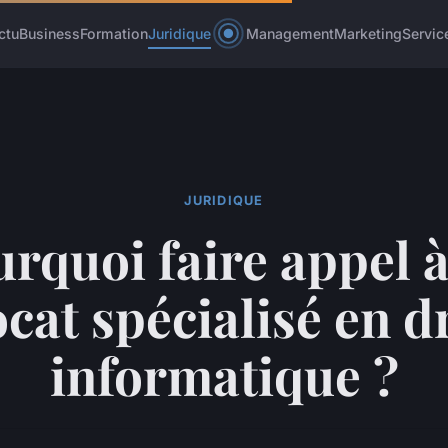
ctu
Business
Formation
Juridique
Management
Marketing
Servic
JURIDIQUE
rquoi faire appel 
cat spécialisé en d
informatique ?