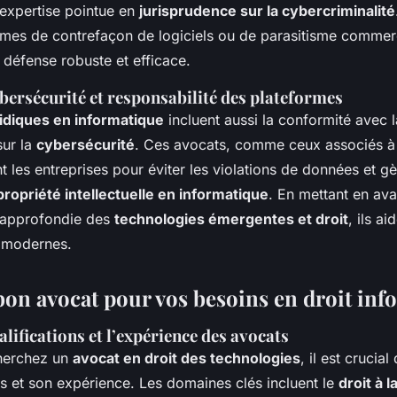
 expertise pointue en
jurisprudence sur la cybercriminalité
mes de contrefaçon de logiciels ou de parasitisme commerc
 défense robuste et efficace.
bersécurité et responsabilité des plateformes
ridiques en informatique
incluent aussi la conformité avec l
sur la
cybersécurité
. Ces avocats, comme ceux associés 
nt les entreprises pour éviter les violations de données et gè
propriété intellectuelle en informatique
. En mettant en av
approfondie des
technologies émergentes et droit
, ils a
x modernes.
 bon avocat pour vos besoins en droit in
alifications et l’expérience des avocats
herchez un
avocat en droit des technologies
, il est crucia
ns et son expérience. Les domaines clés incluent le
droit à l