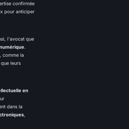
ertise confirmée
x pour anticiper
si, l'avocat que
e numérique
.
s, comme la
i que leurs
ellectuelle en
ur
ent dans la
ectroniques
,