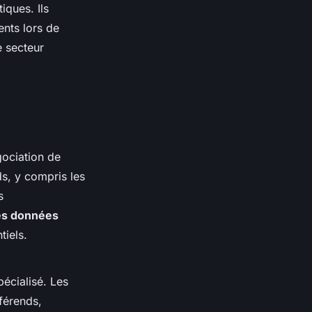
iques. Ils
ents lors de
e secteur
gociation de
s, y compris les
s
es données
tiels.
pécialisé. Les
férends,