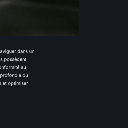
naviguer dans un
ls possèdent
onformité au
pprofondie du
s et optimiser