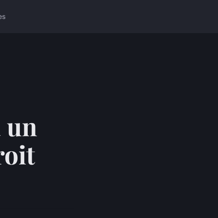
es
à un
roit