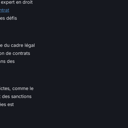
 expert en droit
ntrat
es défis
e du cadre légal
ion de contrats
ans des
ictes, comme le
t des sanctions
ées est