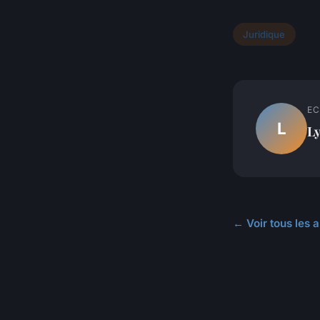
Juridique
EC
L
L
← Voir tous les a