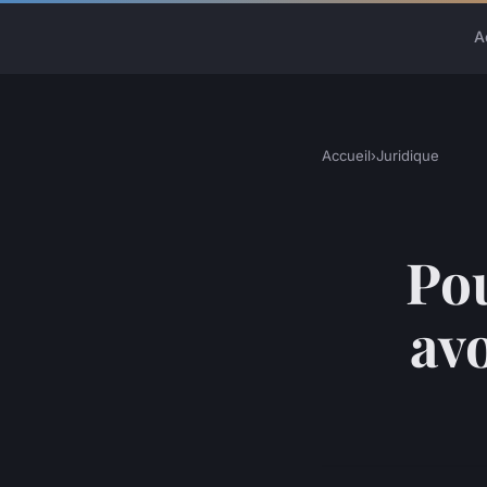
A
Accueil
›
Juridique
Pou
avo