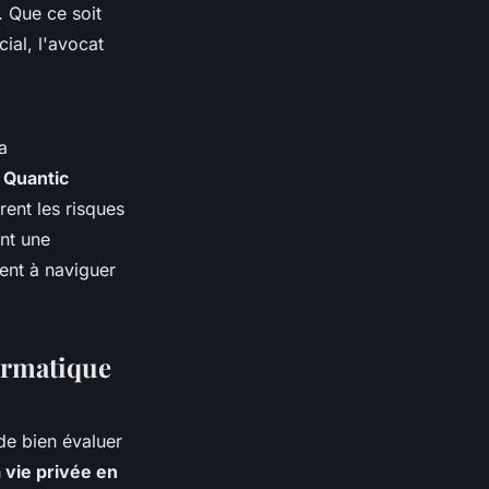
. Que ce soit
ial, l'avocat
a
à
Quantic
rent les risques
ant une
ident à naviguer
formatique
l de bien évaluer
a vie privée en