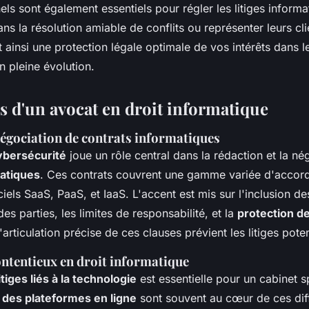
ls sont également essentiels pour régler les litiges informat
ns la résolution amiable de conflits ou représenter leurs cli
 ainsi une protection légale optimale de vos intérêts dans l
 pleine évolution.
es d'un avocat en droit informatique
négociation de contrats informatiques
ybersécurité
joue un rôle central dans la rédaction et la né
matiques
. Ces contrats couvrent une gamme variée d'accord
ciels SaaS, PaaS, et IaaS. L'accent est mis sur l'inclusion de
es parties, les limites de responsabilité, et la
protection d
L'articulation précise de ces clauses prévient les litiges poten
ontentieux en droit informatique
litiges liés à la technologie
est essentielle pour un cabinet s
 des plateformes en ligne
sont souvent au cœur de ces dif