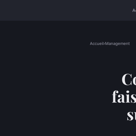
A
Accueil
›
Management
C
fai
s