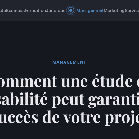
ctu
Business
Formation
Juridique
Management
Marketing
Servic
MANAGEMENT
omment une étude 
sabilité peut garanti
uccès de votre proj