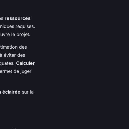
les
ressources
hniques requises.
uvre le projet.
stimation des
à éviter des
équates.
Calculer
permet de juger
n éclairée
sur la