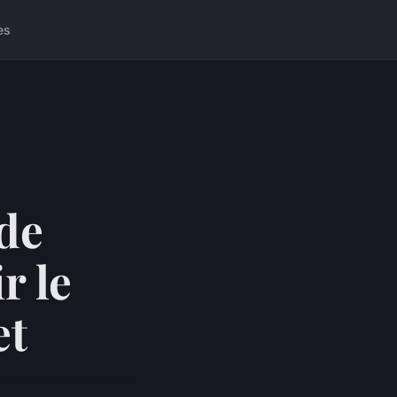
es
de
r le
et