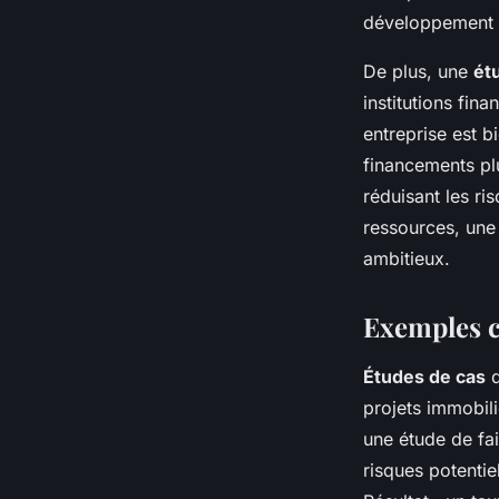
développement s
De plus, une
étu
institutions fina
entreprise est 
financements plu
réduisant les ri
ressources, une 
ambitieux.
Exemples co
Études de cas
d
projets immobili
une étude de fai
risques potentie