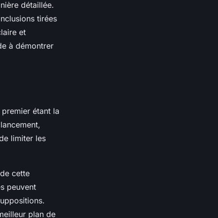
nière détaillée.
nclusions tirées
laire et
de à démontrer
e premier étant la
n lancement,
de limiter les
de cette
es peuvent
suppositions.
meilleur plan de